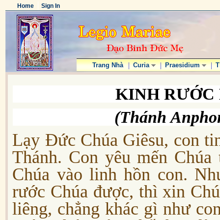
Home
Sign In
Trang Nhà
Curia
Praesidium
T
KINH RƯỚC 
(Thánh Anphon
Lạy Đức Chúa Giêsu, con ti
Thánh. Con yêu mến Chúa t
Chúa vào linh hồn con. Như
rước Chúa được, thì xin Chú
liêng, chẳng khác gì như co