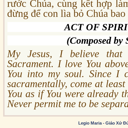
rước Chúa, cùng kết hợp là
đừng để con lìa bỏ Chúa bao
ACT OF SPI
(Composed by S
My Jesus, I believe that
Sacrament. I love You above 
You into my soul. Since I 
sacramentally, come at least 
You as if You were already t
Never permit me to be separ
Legio Maria - Giáo Xứ Đ